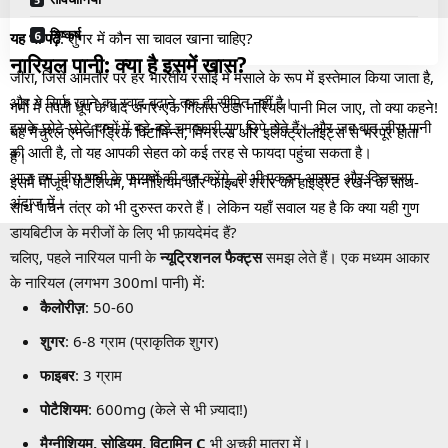
निष्कर्ष
यह भी पढ़ें
:
शुगर में कौन सा चावल खाना चाहिए
?
नारियल पानी: क्या है इसमें खास?
जीरा, जिसे आमतौर पर हर भारतीय रसोई में मसाले के रूप में इस्तेमाल किया जाता है,
और ये सिर्फ खाने का स्वाद बढ़ाने तक ही सीमित नहीं है।
गर्मी में तपती धूप के बाद अगर एक गिलास ठंडा नारियल पानी मिल जाए, तो क्या कहने!
इसके छोटे-छोटे दानों में बड़े-बड़े चमत्कारी गुण छिपे होते हैं। और जब बात जीरा पानी
यह नैचुरल एनर्जी ड्रिंक विटामिन्स, मिनरल्स और इलेक्ट्रोलाइट्स से भरपूर होता
की आती है, तो यह आपकी सेहत को कई तरह से फायदा पहुंचा सकता है।
है।
आज हम जीरा पानी के फायदों की बात करेंगे, वो भी एकदम आसान और दिलचस्प
इसमें मौजूद पोटैशियम, मैग्नीशियम और फाइबर शरीर को हाइड्रेट रखने के साथ-
अंदाज में।
साथ पाचन तंत्र को भी दुरुस्त करते हैं। लेकिन यहाँ सवाल यह है कि क्या यही गुण
डायबिटीज के मरीजों के लिए भी फ़ायदेमंद हैं?
चलिए, पहले नारियल पानी के
न्यूट्रिशनल फैक्ट्स
समझ लेते हैं। एक मध्यम आकार
के नारियल (लगभग 300ml पानी) में:
कैलोरीज़
: 50-60
शुगर
: 6-8 ग्राम (प्राकृतिक शुगर)
फाइबर
: 3 ग्राम
पोटैशियम
: 600mg (केले से भी ज़्यादा!)
मैग्नीशियम, सोडियम, विटामिन C
भी अच्छी मात्रा में।