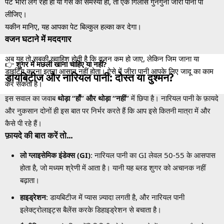
पेट भारी लग रहा हो या गैस की समस्या हो, तो एक गिलास गुनगुना जीरा पानी पी
लीजिए।
यकीन मानिए, यह आपका पेट बिल्कुल हल्का कर देगा।
वजन घटाने में मददगार
अब यह तो सबकी ख्वाहिश होती है कि वजन कम हो जाए, लेकिन जिम जाना या
👉
शुगर में मछली खाना चाहिए या नहीं
?
डाइटिंग करना इतना आसान नहीं होता। ऐसे में जीरा पानी आपके लिए जादू का काम
डायबिटीज और नारियल पानी: दोस्त या दुश्मन?
कर सकता है।
इस सवाल का जवाब
थोड़ा “हाँ” और थोड़ा “नहीं”
में छिपा है। नारियल पानी के फ़ायदे
और नुकसान दोनों ही इस बात पर निर्भर करते हैं कि आप इसे कितनी मात्रा में और
कैसे पी रहे हैं।
फ़ायदे की बात करें तो…
लो ग्लाइसेमिक इंडेक्स (GI)
: नारियल पानी का GI लेवल 50-55 के आसपास
होता है, जो मध्यम श्रेणी में आता है। यानी यह ब्लड शुगर को अचानक नहीं
बढ़ाता।
हाइड्रेशन
: डायबिटीज में प्यास ज़्यादा लगती है, और नारियल पानी
इलेक्ट्रोलाइट्स बैलेंस करके डिहाइड्रेशन से बचाता है।