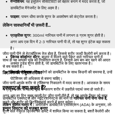
मैग्नीशियम
: यह इंसुलिन सेंसिटिविटी को बेहतर बनाने में मदद करता है, जो
डायबिटीज मैनेजमेंट के लिए अहम है।
फाइबर
: पाचन धीमा करके शुगर के अवशोषण को कंट्रोल करता है।
लेकिन सावधानियाँ भी ज़रूरी हैं…
प्राकृतिक शुगर
: 300ml नारियल पानी में लगभग 8 ग्राम शुगर होती है।
अगर आप एक दिन में 2-3 नारियल पानी पी लें, तो यह शुगर इंटेक बढ़ा सकता
है।
जीरा पानी पीने से मेटाबॉलिज्म तेज होता है, जिससे शरीर जल्दी कैलोरी बर्न करता है।
पैकेज्ड कोकोनट वॉटर
: बाज़ार में मिलने वाले पैकेट वाले नारियल पानी में
साथ ही यह आपकी भूख को नियंत्रित करता है, जिससे आप बार-बार खाने की आदत
अक्सर एडेड शुगर होती है, जो डायबिटीज के लिए खतरनाक है।
से बच सकते हैं।
किडनी प्रॉब्लम्स
: जिन लोगों को डायबिटीज के साथ किडनी की समस्या है, उन्हें
डिटॉक्स का नेचुरल तरीका
पोटैशियम की अधिकता से बचना चाहिए।
जीरा पानी आपके शरीर से टॉक्सिन्स निकालने में मदद करता है। आजकल के समय
एक्सपर्ट्स क्या कहते हैं?
में प्रदूषण और अनहेल्दी फूड के कारण शरीर में ज़हरीले पदार्थ जमा हो जाते हैं।
अगर आप हर दिन सुबह खाली पेट जीरा पानी पीते हैं, तो यह आपके लिवर को साफ
डायबिटीज एक्सपर्ट्स और न्यूट्रिशनिस्ट्स की मानें तो
नारियल पानी पीना सेफ है,
करने और शरीर को डिटॉक्सिफाई करने में मदद करेगा।
लेकिन सीमित मात्रा में
। अमेरिकन डायबिटीज एसोसिएशन (ADA) के अनुसार, लो-
इम्यून सिस्टम को मज़बूत बनाए
शुगर वाले नैचुरल ड्रिंक्स को डायट में शामिल किया जा सकता है, बशर्ते कैलोरी और