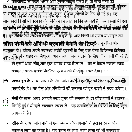
वर्कआउट से पहले
: अगर आप एक्सरसाइज करते हैं, तो जीरा पानी को
Disclaimer
: इस लेख में प्रस्तुत जानकारी, जिसमें
दवाओं, घरेलू उपायों, भोजन
वर्कआउट से पहले पीना फायदेमंद है। यह मेटाबॉलिज्म को बूस्ट करेगा और
या आहार
से जुड़े सुझाव शामिल हैं, केवल शैक्षिक उद्देश्यों के लिए दी गई है। यह
आपको ज्यादा पसीना बहाने में मदद करेगा।
जानकारी किसी भी प्रकार की चिकित्सा सलाह का विकल्प नहीं है। हम किसी भी
दवा
भोजन के बाद
: भोजन के बाद एक गिलास गुनगुना जीरा पानी पीने से पाचन सही
का सेवन या उपचार शुरू करने से पहले डॉक्टर से परामर्श करने की सख्त सलाह देते
रहता है और भारीपन महसूस नहीं होता।
हैं
। हर व्यक्ति की स्वास्थ्य स्थिति अलग होती है, और किसी भी उपाय या आहार को
जीरा पानी को और भी प्रभावी बनाने के टिप्स
अपनाने से पहले यह सुनिश्चित करना जरूरी है कि वह आपके लिए सुरक्षित और
उपयुक्त हो। हमेशा अपने स्वास्थ्य संबंधी प्रश्नों के लिए एक योग्य चिकित्सा विशेषज्ञ
नींबू और शहद का मिश्रण
: अगर आप वजन घटाने के लिए जीरा पानी पी रहे हैं,
की राय लें।
तो इसमें आधा नींबू और एक चम्मच शहद मिला लें। यह न केवल इसका स्वाद
बढ़ाएगा, बल्कि इसके डिटॉक्स प्रभाव को भी दोगुना कर देगा।
अजवाइन के साथ
: पाचन के लिए जीरा पानी में एक चुटकी अजवाइन डालना
फायदेमंद है। यह गैस और एसिडिटी की समस्या को दूर करने में मदद करेगा।
मेथी के साथ
: अगर आपको ब्लड शुगर की समस्या है, तो जीरा पानी में रातभर
Leave a Comment
भिगोई हुई मेथी दाने डालकर उबाल लें। यह डायबिटीज के मरीजों के लिए बहुत
लाभकारी है।
सौंफ के साथ
: जीरा पानी में एक चम्मच सौंफ मिलाने से इसका स्वाद और
स्वास्थ्य लाभ बढ़ जाता है। यह पाचन के साथ-साथ त्वचा को भी चमकदार