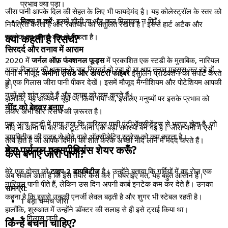
प्रभाव क्या पड़ा।
जीरा पानी आपके दिल की सेहत के लिए भी फायदेमंद है। यह कोलेस्ट्रॉल के स्तर को
मिक्स न करें
: इसमें चीनी या और फल मिलाकर न पिएँ।
नियंत्रित करता है और रक्तचाप को संतुलित रखता है। इससे हार्ट अटैक और
स्ट्रोक का खतरा कम हो सकता है।
क्या कहती है रिसर्च?
सिरदर्द और तनाव में आराम
2020 में
जर्नल ऑफ़ फंक्शनल फूड्स
में प्रकाशित एक स्टडी के मुताबिक, नारियल
अगर दिनभर की थकान के बाद सिरदर्द हो रहा हो या आप तनाव महसूस कर रहे हों,
पानी में मौजूद
अमीनो एसिड और डायटरी फाइबर
इंसुलिन प्रोडक्शन को सपोर्ट करते
तो एक गिलास जीरा पानी पीकर देखें। इसमें मौजूद मैग्नीशियम और पोटेशियम आपकी
हैं।
नसों को शांत करते हैं और तनाव को कम करते हैं।
हालाँकि, यह अध्ययन चूहों पर किया गया था, इसलिए मनुष्यों पर इसके प्रभाव को
नींद को बेहतर बनाए
लेकर अभी और रिसर्च की ज़रूरत है।
एक अन्य स्टडी में पाया गया कि नारियल पानी एंटीऑक्सीडेंट्स से भरपूर होता है, जो
नींद ना आना या बार-बार टूट जाना एक बड़ी समस्या बन गई है। जीरा पानी में ऐसे
डायबिटीज की वजह से होने वाले ऑक्सीडेटिव स्ट्रेस को कम करता है।
तत्व होते हैं जो आपके दिमाग को शांत करके अच्छी नींद लाने में मदद करते हैं।
मेरा पर्सनल एक्सपीरियंस शेयर करूँ?
कैसे बनाएं जीरा पानी?
मेरे एक दोस्त को
टाइप-2 डायबिटीज
है। उन्होंने बताया कि गर्मियों में वह रोज़ एक
अब सवाल आता है कि इसे तैयार कैसे करें। घबराइए मत, यह बहुत आसान है।
नारियल पानी पीते हैं, लेकिन उस दिन अपनी कार्ब इनटेक कम कर देते हैं। उनका
सामग्री:
कहना है कि इससे उनकी एनर्जी लेवल बढ़ती है और शुगर भी स्टेबल रहती है।
1 बड़ा चम्मच जीरा
हालाँकि, शुरुआत में उन्होंने डॉक्टर की सलाह से ही इसे ट्राई किया था।
1 गिलास पानी
किन्हें बचना चाहिए?