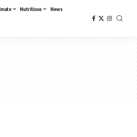
timate
Nutritious
News