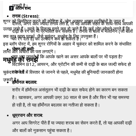
ज़रूरी है।
अंतिम शब्द
तनाव (Stress)
:
शुगर को नियंत्रित करने की कोशिश में, लोग अक्सर आहार प्रतिबंधों के जाल में
दोस्तों, अगर आप ज्यादा तनाव लेते हैं, तो यह आपकी सेहत के साथ-साथ आपकी
उलझ जाते हैं। खाने के विकल्प इतने कम हो जाते हैं कि कई लोग सोचने लगते हैं कि
दाढ़ी के रंग को भी प्रभावित कर सकता है। तनाव से बालों में मेलानिन (जो बालों
क्या कुछ खाद्य पदार्थ, जैसे चुकंदर, मधुमेह के लिए उपयुक्त हैं।
को रंग देता है) का उत्पादन कम हो सकता है।
इस ब्लॉग पोस्ट में, हम शुगर रोगियों के आहार में चुकंदर को शामिल करने के संभावित
पोषण की कमी
:
लाभों और विचारों का पता लगाएंगे।
क्या आप जानते हैं कि आपके खाने का असर आपके बालों पर भी पड़ता है?
मधुमेह को समझें
विटामिन B12, आयरन, और प्रोटीन की कमी से दाढ़ी के बाल जल्दी सफेद हो
सकते हैं।
चुकंदर के बारे में विस्तार से जानने से पहले, मधुमेह की बुनियादी जानकारी होना
ज़रूरी है।
हॉर्मोनल बदलाव
:
शरीर में हॉर्मोनल असंतुलन भी दाढ़ी के बाल सफेद होने का कारण बन सकता
है। खासकर, अगर आपकी उम्र 30 साल से कम है और फिर भी यह समस्या
हो रही है, तो यह हॉर्मोनल बदलाव का नतीजा हो सकता है।
धूम्रपान और शराब
:
अगर आप सिगरेट पीते हैं या ज्यादा शराब का सेवन करते हैं, तो यह आपकी दाढ़ी
और बालों को नुकसान पहुंचा सकता है।