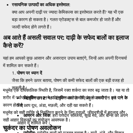
रसायनिक उत्पादों का अधिक इस्तेमाल
:
क्या आप अपनी दाढ़ी पर ज्यादा केमिकल्स का इस्तेमाल करते हैं? यह भी एक
बड़ा कारण हो सकता है। गलत प्रोडक्ट्स से बाल कमजोर हो जाते हैं और
जल्दी सफेद होने लगते हैं।
अब आते हैं असली सवाल पर: दाढ़ी के सफेद बालों का इलाज
कैसे करें?
यहां हम आपको कुछ आसान और असरदार उपाय बताएंगे, जिन्हें आप अपनी दिनचर्या
में शामिल कर सकते हैं।
पोषण पर ध्यान दें
जैसा कि हमने ऊपर बताया, पोषण की कमी सफेद बालों की एक बड़ी वजह हो
सकती है।
मधुमेह एक दीर्घकालिक स्थिति है, जिसमें रक्त शर्करा का स्तर बढ़ जाता है। यह या तो
शरीर में पर्याप्त इंसुलिन न बनने या इंसुलिन का प्रभावी ढंग से उपयोग न कर पाने के
विटामिन B12
: यह विटामिन बालों के लिए बहुत जरूरी है। इसे पाने के
कारण होता है।
लिए आप दूध, अंडा, मछली, और दही खा सकते हैं।
मधुमेह को सही तरीके से नियंत्रित करने के लिए दवाओं, जीवनशैली में बदलाव और
आयरन और जिंक
: हरी पत्तेदार सब्जियां, सूखे मेवे, और बीन्स को अपने
सही आहार विकल्पों का संयोजन आवश्यक है।
आहार में शामिल करें।
चुकंदर का पोषण अवलोकन
प्रोटीन
: प्रोटीन बालों को मजबूत बनाता है। दालें, अंडे, और चिकन