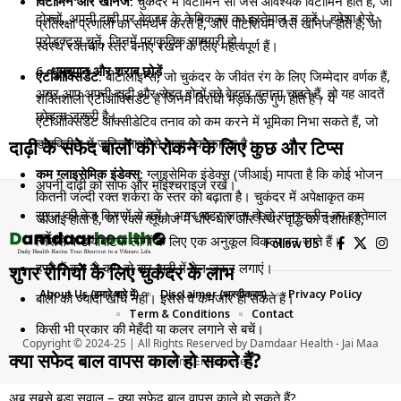
विटामिन और खनिज
: चुकंदर में विटामिन सी जैसे आवश्यक विटामिन होते हैं, जो
दोस्तों, अपनी दाढ़ी पर बेवजह के केमिकल्स का इस्तेमाल न करें। हमेशा ऐसे
प्रतिरक्षा प्रणाली का समर्थन करते हैं, और पोटेशियम जैसे खनिज होते हैं, जो
प्रोडक्ट्स चुनें, जिनमें प्राकृतिक सामग्री हो।
स्वस्थ रक्तचाप स्तर बनाए रखने के लिए महत्वपूर्ण हैं।
धूम्रपान और शराब छोड़ें
एंटीऑक्सिडेंट
: बीटालाइन्स, जो चुकंदर के जीवंत रंग के लिए जिम्मेदार वर्णक हैं,
अगर आप अपनी दाढ़ी और सेहत दोनों को बेहतर बनाना चाहते हैं, तो यह आदतें
शक्तिशाली एंटीऑक्सिडेंट हैं जिनमें विरोधी भड़काऊ गुण होते हैं। ये
छोड़ना जरूरी है।
एंटीऑक्सिडेंट ऑक्सीडेटिव तनाव को कम करने में भूमिका निभा सकते हैं, जो
डायबिटीज में जटिलताओं से जुड़ा एक कारक है।
दाढ़ी के सफेद बालों को रोकने के लिए कुछ और टिप्स
कम ग्लाइसेमिक इंडेक्स
: ग्लाइसेमिक इंडेक्स (जीआई) मापता है कि कोई भोजन
अपनी दाढ़ी को साफ और मॉइश्चराइज रखें।
कितनी जल्दी रक्त शर्करा के स्तर को बढ़ाता है। चुकंदर में अपेक्षाकृत कम
सूरज की तेज किरणों से बचें। अगर बाहर जाना हो तो सनस्क्रीन का इस्तेमाल
जीआई होता है, जो रक्त ग्लूकोज में धीरे-धीरे और स्थिर वृद्धि को दर्शाता है,
करें।
जिससे वे डायबिटिक लोगों के लिए एक अनुकूल विकल्प बन जाते हैं।
Follow US
हफ्ते में कम से कम दो बार दाढ़ी में तेल जरूर लगाएं।
शुगर रोगियों के लिए चुकंदर के लाभ
About Us (हमारे बारे में)
Disclaimer (अस्वीकरण)
Privacy Policy
बालों को ज्यादा खींचे नहीं। इससे वे कमजोर हो सकते हैं।
Term & Conditions
Contact
किसी भी प्रकार की मेहँदी या कलर लगाने से बचें।
Copyright © 2024-25 | All Rights Reserved by Damdaar Health - Jai Maa
क्या सफेद बाल वापस काले हो सकते हैं?
Lakshmi Enterprises
अब सबसे बड़ा सवाल – क्या सफेद बाल वापस काले हो सकते हैं?