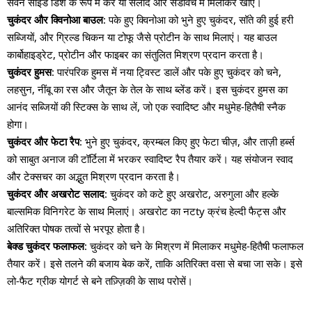
सेवन साइड डिश के रूप में करें या सलाद और सैंडविच में मिलाकर खाएं।
चुकंदर और क्विनोआ बाउल
: पके हुए क्विनोआ को भुने हुए चुकंदर, सॉते की हुई हरी
सब्जियों, और ग्रिल्ड चिकन या टोफू जैसे प्रोटीन के साथ मिलाएं। यह बाउल
कार्बोहाइड्रेट, प्रोटीन और फाइबर का संतुलित मिश्रण प्रदान करता है।
चुकंदर हुमस
: पारंपरिक हुमस में नया ट्विस्ट डालें और पके हुए चुकंदर को चने,
लहसुन, नींबू का रस और जैतून के तेल के साथ ब्लेंड करें। इस चुकंदर हुमस का
आनंद सब्जियों की स्टिक्स के साथ लें, जो एक स्वादिष्ट और मधुमेह-हितैषी स्नैक
होगा।
चुकंदर और फेटा रैप
: भुने हुए चुकंदर, क्रम्बल किए हुए फेटा चीज़, और ताज़ी हर्ब्स
को साबुत अनाज की टॉर्टिला में भरकर स्वादिष्ट रैप तैयार करें। यह संयोजन स्वाद
और टेक्सचर का अद्भुत मिश्रण प्रदान करता है।
चुकंदर और अखरोट सलाद
: चुकंदर को कटे हुए अखरोट, अरुगुला और हल्के
बाल्समिक विनिगरेट के साथ मिलाएं। अखरोट का नटty क्रंच हेल्दी फैट्स और
अतिरिक्त पोषक तत्वों से भरपूर होता है।
बेक्ड चुकंदर फलाफल
: चुकंदर को चने के मिश्रण में मिलाकर मधुमेह-हितैषी फलाफल
तैयार करें। इसे तलने की बजाय बेक करें, ताकि अतिरिक्त वसा से बचा जा सके। इसे
लो-फैट ग्रीक योगर्ट से बने तज़्ज़िकी के साथ परोसें।
ध्यान रखें
: कुल कार्बोहाइड्रेट सेवन पर विचार करें और नियमित रूप से रक्त शर्करा