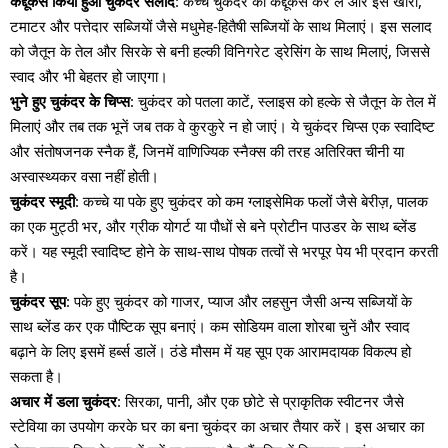
कद्दूकस किया हुआ चुकंदर सलाद
: कच्चे चुकंदर को कद्दूकस कर लें और इसे खीरा,
टमाटर और पत्तेदार सब्जियों जैसे मधुमेह-हितैषी सब्जियों के साथ मिलाएं। इस सलाद
को जैतून के तेल और सिरके से बनी हल्की विनिगरेट ड्रेसिंग के साथ मिलाएं, जिससे
स्वाद और भी बेहतर हो जाएगा।
भुने हुए चुकंदर के चिप्स
: चुकंदर को पतला काटें, स्लाइस को हल्के से जैतून के तेल में
मिलाएं और तब तक भूनें जब तक वे कुरकुरे न हो जाएं। ये चुकंदर चिप्स एक स्वादिष्ट
और संतोषजनक स्नैक हैं, जिनमें वाणिज्यिक स्नैक्स की तरह अतिरिक्त चीनी या
अस्वास्थ्यकर वसा नहीं होती।
चुकंदर स्मूदी
: कच्चे या पके हुए चुकंदर को कम ग्लाइसेमिक फलों जैसे बेरीज़, पालक
का एक मुट्ठी भर, और ग्रीक योगर्ट या पौधों से बने प्रोटीन पाउडर के साथ ब्लेंड
करें। यह स्मूदी स्वादिष्ट होने के साथ-साथ पोषक तत्वों से भरपूर पेय भी प्रदान करती
है।
चुकंदर सूप
: पके हुए चुकंदर को गाजर, प्याज और लहसुन जैसी अन्य सब्जियों के
साथ ब्लेंड कर एक पौष्टिक सूप बनाएं। कम सोडियम वाला शोरबा चुनें और स्वाद
बढ़ाने के लिए इसमें हर्ब्स डालें। ठंडे मौसम में यह सूप एक आरामदायक विकल्प हो
सकता है।
अचार में डला चुकंदर
: सिरका, पानी, और एक छोटे से प्राकृतिक स्वीटनर जैसे
स्टेविया का उपयोग करके घर का बना चुकंदर का अचार तैयार करें। इस अचार का