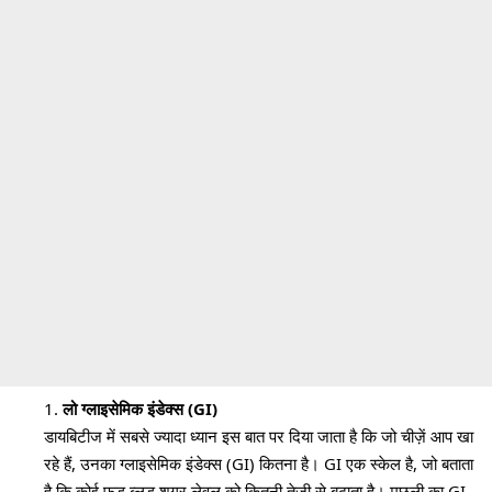
लो ग्लाइसेमिक इंडेक्स (GI)
डायबिटीज में सबसे ज्यादा ध्यान इस बात पर दिया जाता है कि जो चीज़ें आप खा
रहे हैं, उनका ग्लाइसेमिक इंडेक्स (GI) कितना है। GI एक स्केल है, जो बताता
है कि कोई फूड ब्लड शुगर लेवल को कितनी तेजी से बढ़ाता है। मछली का GI