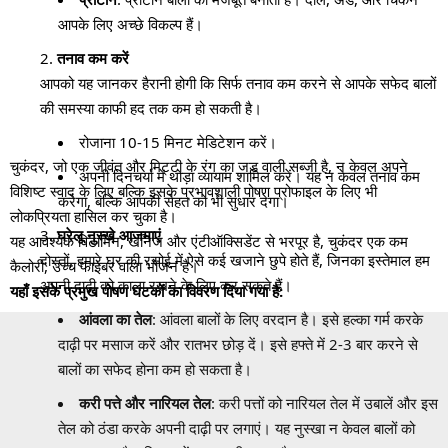
आपके लिए अच्छे विकल्प हैं।
तनाव कम करें
आपको यह जानकर हैरानी होगी कि सिर्फ तनाव कम करने से आपके सफेद बालों
की समस्या काफी हद तक कम हो सकती है।
रोजाना 10-15 मिनट मेडिटेशन करें।
चुकंदर, जो एक जीवंत और मिट्टी के रंग का जड़ वाली सब्जी है, न केवल अपने
अपनी दिनचर्या में थोड़ा व्यायाम शामिल करें। यह न केवल तनाव कम
विशिष्ट स्वाद के लिए बल्कि इसके प्रभावशाली पोषण प्रोफाइल के लिए भी
करेगा, बल्कि आपकी सेहत को भी सुधार देगा।
लोकप्रियता हासिल कर चुका है।
घरेलू नुस्खे आजमाएं
यह आवश्यक विटामिन, खनिज और एंटीऑक्सिडेंट से भरपूर है, चुकंदर एक कम
दोस्तों, हमारे घर की रसोई में ऐसे कई खजाने छुपे होते हैं, जिनका इस्तेमाल हम
कैलोरी, उच्च फाइबर वाला भोजन है।
अपनी दाढ़ी को काला रखने के लिए कर सकते हैं।
यहाँ इसके प्रमुख पोषण घटकों का विवरण दिया गया है:
आंवला का तेल
: आंवला बालों के लिए वरदान है। इसे हल्का गर्म करके
दाढ़ी पर मसाज करें और रातभर छोड़ दें। इसे हफ्ते में 2-3 बार करने से
बालों का सफेद होना कम हो सकता है।
करी पत्ते और नारियल तेल
: करी पत्तों को नारियल तेल में उबालें और इस
तेल को ठंडा करके अपनी दाढ़ी पर लगाएं। यह नुस्खा न केवल बालों को