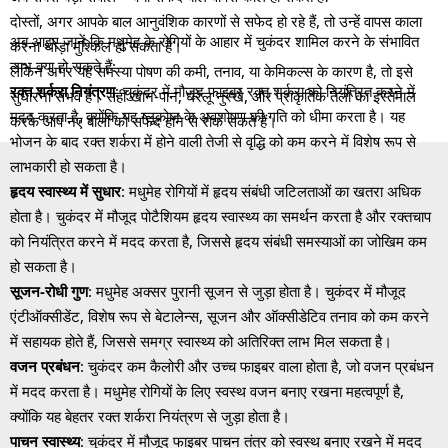
दोस्तों, अगर आपके बाल आनुवंशिक कारणों से सफेद हो रहे हैं, तो उन्हें वापस काला
अब आइए जानें कि मधुमेह के रोगियों के आहार में चुकंदर शामिल करने के संभावित
करना थोड़ा मुश्किल हो सकता है।
लाभ क्या हो सकते हैं:
लेकिन अगर यह समस्या पोषण की कमी, तनाव, या केमिकल्स के कारण है, तो इसे
रक्त शर्करा नियंत्रण
: चुकंदर में मौजूद फाइबर रक्त शर्करा को नियंत्रित करने में
सुधारना संभव है। सही खान-पान, घरेलू नुस्खे, और प्राकृतिक तेलों का इस्तेमाल
मदद करता है, क्योंकि यह ग्लूकोज के अवशोषण की गति को धीमा करता है। यह
करके आप नए बालों को सफेद होने से रोक सकते हैं।
भोजन के बाद रक्त शर्करा में होने वाली तेजी से वृद्धि को कम करने में विशेष रूप से
लाभकारी हो सकता है।
हृदय स्वास्थ्य में सुधार
: मधुमेह रोगियों में हृदय संबंधी जटिलताओं का खतरा अधिक
होता है। चुकंदर में मौजूद पोटैशियम हृदय स्वास्थ्य का समर्थन करता है और रक्तचाप
को नियंत्रित करने में मदद करता है, जिससे हृदय संबंधी समस्याओं का जोखिम कम
हो सकता है।
सूजन-रोधी गुण
: मधुमेह अक्सर पुरानी सूजन से जुड़ा होता है। चुकंदर में मौजूद
एंटीऑक्सीडेंट, विशेष रूप से बेटालेन्स, सूजन और ऑक्सीडेटिव तनाव को कम करने
में सहायक होते हैं, जिससे समग्र स्वास्थ्य को अतिरिक्त लाभ मिल सकता है।
वजन प्रबंधन
: चुकंदर कम कैलोरी और उच्च फाइबर वाला होता है, जो वजन प्रबंधन
में मदद करता है। मधुमेह रोगियों के लिए स्वस्थ वजन बनाए रखना महत्वपूर्ण है,
क्योंकि यह बेहतर रक्त शर्करा नियंत्रण से जुड़ा होता है।
पाचन स्वास्थ्य
: चुकंदर में मौजूद फाइबर पाचन तंत्र को स्वस्थ बनाए रखने में मदद